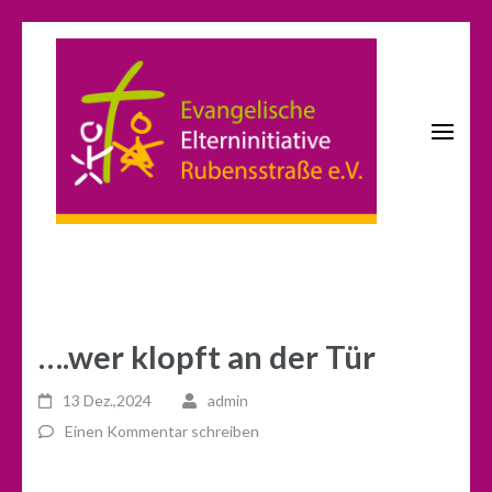
Zum
Inhalt
springen
(Enter
drücken)
KITA Rubensstraße
Evangelische Elterninitiative
Rubensstraße e.V.
….wer klopft an der Tür
13 Dez.,2024
admin
Einen Kommentar schreiben