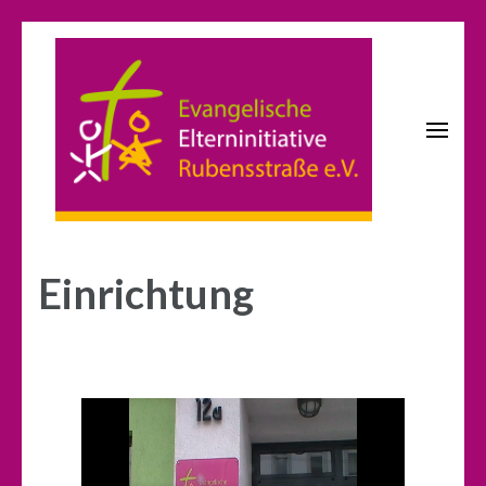
Zum
Inhalt
springen
(Enter
drücken)
KITA Rubensstraße
Evangelische Elterninitiative
Rubensstraße e.V.
Einrichtung