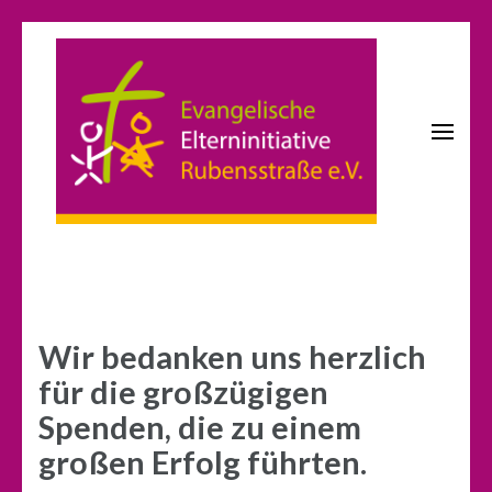
Zum
Inhalt
springen
(Enter
drücken)
KITA Rubensstraße
Evangelische Elterninitiative
Rubensstraße e.V.
Wir bedanken uns herzlich
für die großzügigen
Spenden, die zu einem
großen Erfolg führten.