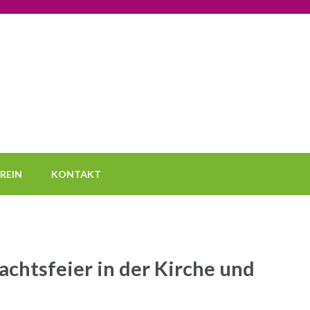
ngelische Elterninitiative Rubensstraß
Rubensstraße
REIN
KONTAKT
chtsfeier in der Kirche und