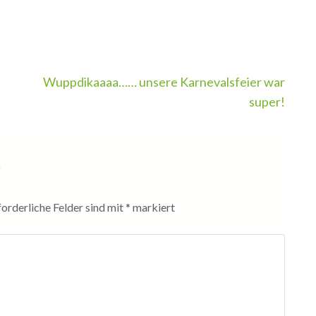
Wuppdikaaaa…… unsere Karnevalsfeier war
super!
r
forderliche Felder sind mit
*
markiert